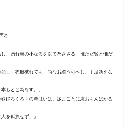
実さ
為し、勿れ善の小なるを以て為さざる。惟ただ賢と惟だ
の如し。衣服破れても、尚なお縫う可べし。手足断えな
て本もとと為なす。」
の碌碌ろくろくの輩はいは、誠まことに慮おもんばかる
は人を孤負せず。」