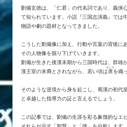
劉備玄徳は、「仁君」の代名詞であり、義侠
て知られています。小説『三国志演義』では
物語や劇の題材となってきました。
こうした劉備像に加え、行動や言葉の背後に
その人物像を掘り下げていきます。
劉備が生きた後漢末期から三国時代は、群雄
むしろ
漢王室の末裔とされながら、若い頃は
蓆
を織
そのような逆境から身を起こし、蜀漢の初代
と卓越した指導力の証と言えるでしょう。
この記事では、劉備の生涯を彩る象徴的なエ
それらが示す「智慧」と「徳」を分析します