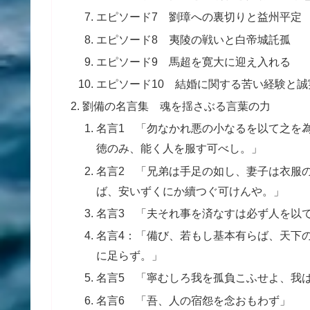
エピソード7 劉璋への裏切りと益州平定
エピソード8 夷陵の戦いと白帝城託孤
エピソード9 馬超を寛大に迎え入れる
エピソード10 結婚に関する苦い経験と誠
劉備の名言集 魂を揺さぶる言葉の力
名言1 「勿なかれ悪の小なるを以て之を
徳のみ、能く人を服す可べし。」
名言2 「兄弟は手足の如し、妻子は衣服
ば、安いずくにか續つぐ可けんや。」
名言3 「夫それ事を済なすは必ず人を以
名言4：「備び、若もし基本有らば、天下
に足らず。」
名言5 「寧むしろ我を孤負こふせよ、我
名言6 「吾、人の宿怨を念おもわず」