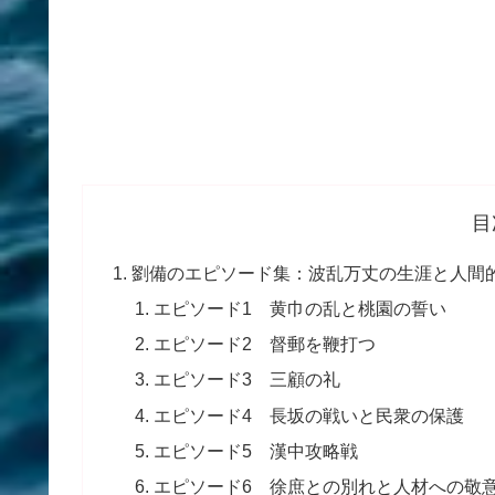
目
劉備のエピソード集：波乱万丈の生涯と人間
エピソード1 黄巾の乱と桃園の誓い
エピソード2 督郵を鞭打つ
エピソード3 三顧の礼
エピソード4 長坂の戦いと民衆の保護
エピソード5 漢中攻略戦
エピソード6 徐庶との別れと人材への敬