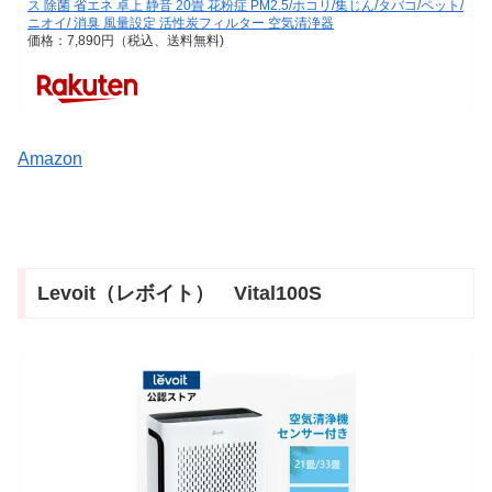
ス 除菌 省エネ 卓上 静音 20畳 花粉症 PM2.5/ホコリ/集じん/タバコ/ペット/
ニオイ/ 消臭 風量設定 活性炭フィルター 空気清浄器
価格：7,890円（税込、送料無料)
Amazon
Levoit（レボイト） Vital100S