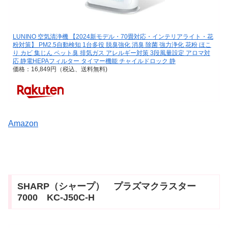
LUNINO 空気清浄機 【2024新モデル・70畳対応・インテリアライト・花
粉対策】 PM2.5自動検知 1台多役 脱臭強化 消臭 除菌 強力浄化 花粉 ほこ
り カビ 集じん ペット臭 排気ガス アレルギー対策 3段風量設定 アロマ対
応 静電HEPAフィルター タイマー機能 チャイルドロック 静
価格：16,849円（税込、送料無料)
Amazon
SHARP（シャープ） プラズマクラスター
7000 KC-J50C-H