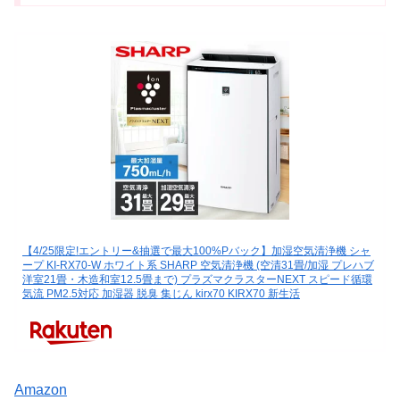
【4/25限定!エントリー&抽選で最大100%Pバック】加湿空気清浄機 シャ
ープ KI-RX70-W ホワイト系 SHARP 空気清浄機 (空清31畳/加湿 プレハブ
洋室21畳・木造和室12.5畳まで) プラズマクラスターNEXT スピード循環
気流 PM2.5対応 加湿器 脱臭 集じん kirx70 KIRX70 新生活
Amazon