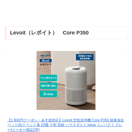
Levoit（レボイト） Core P350
【1,900円クーポン・あす楽対応】Levoit 空気清浄機 Core P350 脱臭強化
ペット向け ペット臭 20畳 小型 花粉 ハウスダスト hepa コンパクト グレ
ー[メーカー保証2年]