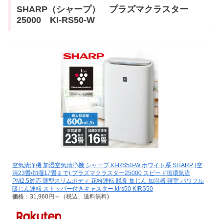
SHARP（シャープ） プラズマクラスター
25000 KI-RS50-W
空気清浄機 加湿空気清浄機 シャープ KI-RS50-W ホワイト系 SHARP (空
清23畳/加湿17畳まで) プラズマクラスター25000 スピード循環気流
PM2.5対応 薄型スリムボディ 花粉運転 脱臭 集じん 加湿器 寝室 パワフル
吸じん運転 ストッパー付きキャスター kirs50 KIRS50
価格：31,960円～（税込、送料無料)