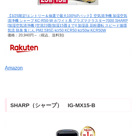
【3/25限定!エントリー＆抽選で最大100%Pバック】空気清浄機 加湿空気
清浄機 シャープ KC-R50-W ホワイト系 プラズマクラスター7000 SHARP
[加湿空気清浄機 (空清23畳/加湿15畳まで)] 加湿器 花粉運転 スピード循環
気流 脱臭 集じん PM2.5対応 kcr50 KCR50 kcr50w KCR50W
価格：20,940円～（税込、送料別)
Amazon
SHARP（シャープ） IG-MX15-B