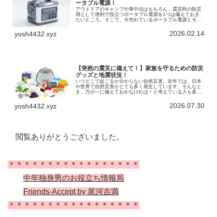
ータブル電源！
アウトドアのキャンプや車中泊はもちろん、震災時の防災
用として便利で役立つポータブル電源を1つは備えておき
たいところ。そこで、今売れているポータブル電源とモバ
イルバッテリーご紹介します。参考にして頂ければ、幸い
です。
2026.02.14
yosh4432.xyz
【突然の震災に備えて！】家族を守るための防災
グッズと地震状況！
いつどこで起こるか分からない自然災害。近年では、日本
や世界で自然災害がとても多く発生しています。そんなと
き、万が一に備えておかなければ！と考えている人も多い
と思います。ここで、防災士で災害危機管理アドバイザー
の方が勧める「必要最低限の防災グッズ」をご紹介すると
2026.07.30
yosh4432.xyz
ともに、防災に取り組もうと思います。
閲覧ありがとうございました。
＊＊＊＊＊＊＊＊＊＊＊＊＊＊＊＊＊
中年独身男のお役立ち情報局
Friends-Accept by 尾河吉満
＊＊＊＊＊＊＊＊＊＊＊＊＊＊＊＊＊