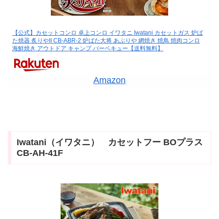
【公式】カセットコンロ 卓上コンロ イワタニ Iwatani カセットガス 炉ば
た焼器 炙りやII CB-ABR-2 炉ばた大将 あぶりや 網焼き 焼鳥 焼肉コンロ
海鮮焼き アウトドア キャンプ バーベキュー【送料無料】
Amazon
Iwatani（イワタニ） カセットフー BOプラス
CB-AH-41F