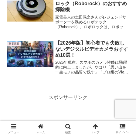
ロック（Roborock）のおすすめ
掃除機
家電芸人の土田晃之さんがレジェンドサ
ポーターを務めるロボテック
（Roborock）。ロボロックは、ロボット
掃除機メーカー「Beijing Roborock
Technology」のブランドで、大手スマホ
メーカーのシャオミ（Xiaomi）が出資し
【2026年版】初心者でも失敗し
家電家具
ており、今人気のロボット掃除機です。
ないデジタルビデオカメラおすす
め10選！
2026年現在、スマホのカメラ性能は飛躍
的に向上しましたが、やはり「思い出を
一生モノの品質で残す」「プロ級のVlog
を撮る」なら、専用のデジタルビデオカ
メラに軍配が上がります。最近では、AI
が自動でベストショットを追いかける機
能や、TikTok・Instagramに最適な「縦横
変換」を瞬時にこなすモデルなど、一昔
スポンサーリンク
前とは別次元の進化を遂げています。
メニュー
ホーム
検索
トップ
サイドバー