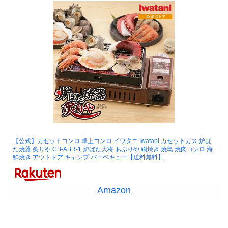
【公式】カセットコンロ 卓上コンロ イワタニ Iwatani カセットガス 炉ば
た焼器 炙りや CB-ABR-1 炉ばた大将 あぶりや 網焼き 焼鳥 焼肉コンロ 海
鮮焼き アウトドア キャンプ バーベキュー【送料無料】
Amazon