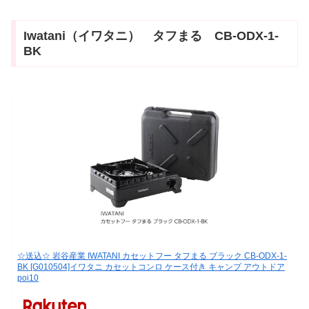
Iwatani（イワタニ） タフまる CB-ODX-1-
BK
☆送込☆ 岩谷産業 IWATANI カセットフー タフまる ブラック CB-ODX-1-
BK [G010504]イワタニ カセットコンロ ケース付き キャンプ アウトドア
poi10