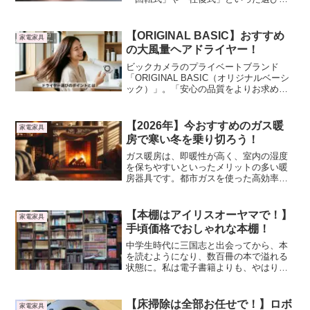
のポイントから、Panasonicのラムダッシ
ュやBRAUNのシリーズなど、今おすすめ
の人気モデルまで徹底解説。あなたにぴ
【ORIGINAL BASIC】おすすめ
家電家具
ったりの一台を見つけて、毎朝の身だし
の大風量ヘアドライヤー！
なみタイムを、もっとスマートで心地よ
いものに変えてみませんか？
ビックカメラのプライベートブランド
「ORIGINAL BASIC（オリジナルベーシ
ック）」。「安心の品質をよりお求めや
すく」をコンセプトとし、日用品から生
活家電までの暮らしの必需品を中心に、
手頃価格で提供するオリジナルブランド
【2026年】今おすすめのガス暖
家電家具
です。
房で寒い冬を乗り切ろう！
ガス暖房は、即暖性が高く、室内の湿度
を保ちやすいといったメリットの多い暖
房器具です。都市ガスを使った高効率で
省エネ・節約のもの、アウトドヤや停電
対策・防災グッズとしても活躍できるカ
セットボンベタイプもあります。そこ
【本棚はアイリスオーヤマで！】
家電家具
で、今売れているガス暖房機器を紹介し
手頃価格でおしゃれな本棚！
ます。
中学生時代に三国志と出会ってから、本
を読むようになり、数百冊の本で溢れる
状態に。私は電子書籍よりも、やはり文
庫で読むのが好きです。そこで、私が好
きなアイリスオーヤマの本棚をご紹介し
ます。参考にして頂ければ、幸いです。
【床掃除は全部お任せで！】ロボ
家電家具