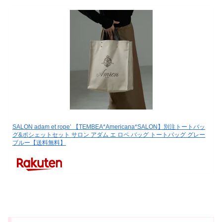
SALON adam et rope’ 【TEMBEA*Americana*SALON】別注トートバッ
グ&ポシェットセット サロン アダム エ ロペ バッグ トートバッグ グレー
ブルー【送料無料】