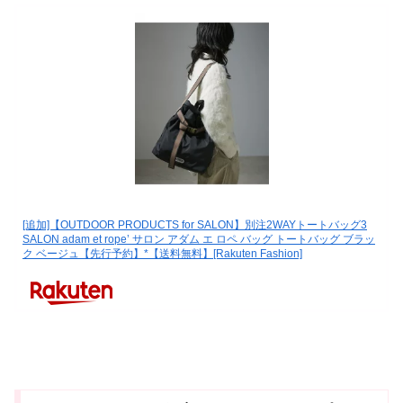
[追加]【OUTDOOR PRODUCTS for SALON】別注2WAYトートバッグ3
SALON adam et rope’ サロン アダム エ ロペ バッグ トートバッグ ブラッ
ク ベージュ【先行予約】*【送料無料】[Rakuten Fashion]