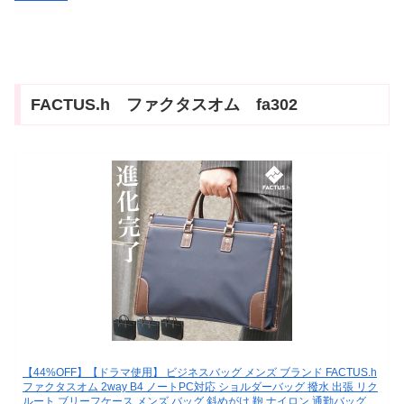
FACTUS.h ファクタスオム fa302
【44%OFF】【ドラマ使用】 ビジネスバッグ メンズ ブランド FACTUS.h
ファクタスオム 2way B4 ノートPC対応 ショルダーバッグ 撥水 出張 リク
ルート ブリーフケース メンズ バッグ 斜めがけ 鞄 ナイロン 通勤バッグ