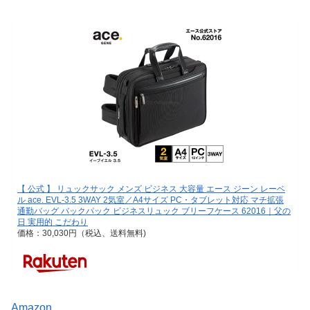
【 公式 】 リュックサック メンズ ビジネス 大容量 エース ジーン レーベ
ル ace. EVL-3.5 3WAY 2気室／A4サイズ PC・タブレット対応 マチ拡張
通勤バッグ バックパック ビジネスリュック ブリーフケース 62016｜父の
日 実用的 こだわり
価格：30,030円（税込、送料無料)
Amazon