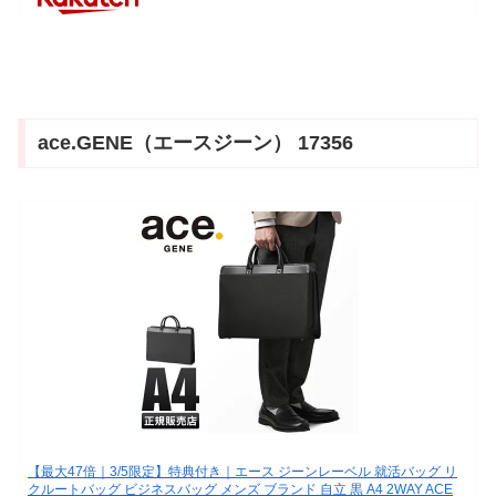
ace.GENE（エースジーン） 17356
【最大47倍｜3/5限定】特典付き｜エース ジーンレーベル 就活バッグ リ
クルートバッグ ビジネスバッグ メンズ ブランド 自立 黒 A4 2WAY ACE