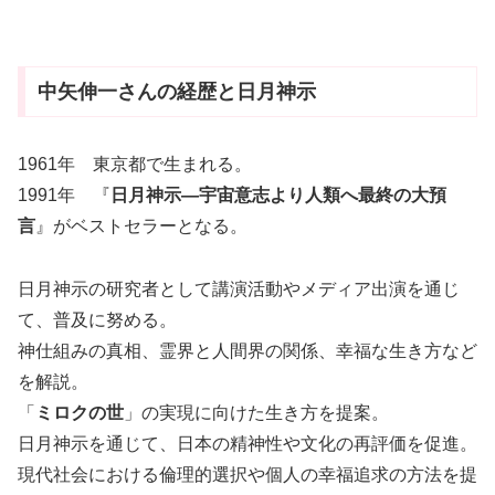
中矢伸一さんの経歴と日月神示
1961年 東京都で生まれる。
1991年 『
日月神示―宇宙意志より人類へ最終の大預
言
』がベストセラーとなる。
日月神示の研究者として講演活動やメディア出演を通じ
て、普及に努める。
神仕組みの真相、霊界と人間界の関係、幸福な生き方など
を解説。
「
ミロクの世
」の実現に向けた生き方を提案。
日月神示を通じて、日本の精神性や文化の再評価を促進。
現代社会における倫理的選択や個人の幸福追求の方法を提