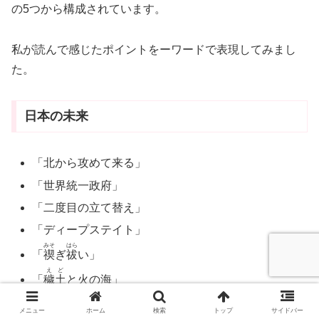
の5つから構成されています。
私が読んで感じたポイントをーワードで表現してみまし
た。
日本の未来
「北から攻めて来る」
「世界統一政府」
「二度目の立て替え」
「ディープステイト」
みそ
はら
「
禊
ぎ
祓
い」
えど
「
穢土
と火の海」
「神仕組み」
メニュー
ホーム
検索
トップ
サイドバー