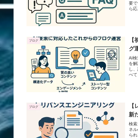
要で
ら応
【
ブログ
グ
AI
を解
し、
べて
【
ブログ
新
検索
ネル
られ