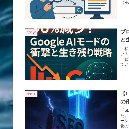
（Re
ブロ
ブログ
と
「私
い！
ービ
てい
【
ブログ
の
「S
た。
ーケ
化の