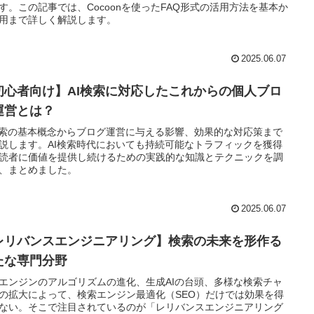
す。この記事では、Cocoonを使ったFAQ形式の活用方法を基本か
用まで詳しく解説します。
2025.06.07
初心者向け】AI検索に対応したこれからの個人ブロ
運営とは？
検索の基本概念からブログ運営に与える影響、効果的な対応策まで
説します。AI検索時代においても持続可能なトラフィックを獲得
読者に価値を提供し続けるための実践的な知識とテクニックを調
、まとめました。
2025.06.07
レリバンスエンジニアリング】検索の未来を形作る
たな専門分野
エンジンのアルゴリズムの進化、生成AIの台頭、多様な検索チャ
の拡大によって、検索エンジン最適化（SEO）だけでは効果を得
ない。そこで注目されているのが「レリバンスエンジニアリング