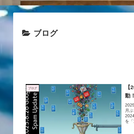
ブログ
【
ブログ
動
20
月ぶ
20
を「
世界