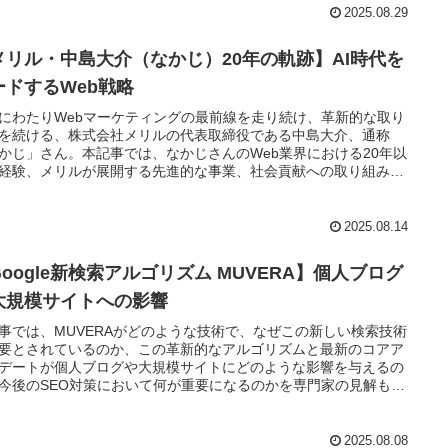
2025.08.29
メリル・中島大介（なかじ）20年の軌跡】AI時代を
ードするWeb戦略
にわたりWebマーケティングの最前線を走り続け、革新的な取り
を続ける、株式会社メリルの代表取締役である中島大介、通称
かじ」さん。本記事では、なかじさんのWeb業界における20年以
経験、メリルが展開する先進的な事業、社会貢献への取り組み、
時代をリードするためのWeb戦略について、詳しく紹介します。
2025.08.14
Google新検索アルゴリズム MUVERA】個人ブログ
大規模サイトへの影響
事では、MUVERAがどのような技術で、なぜこの新しい検索技術
要とされているのか、この革新的なアルゴリズムと最新のコアア
デートが個人ブログや大規模サイトにどのような影響を与えるの
今後のSEO対策において何が重要になるのかを専門家の見解も交
がら解説していきます。
2025.08.08