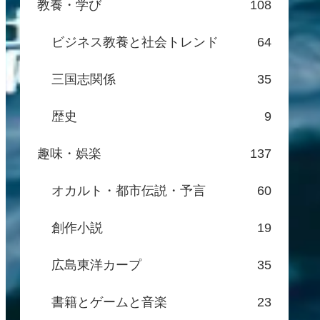
教養・学び
108
ビジネス教養と社会トレンド
64
三国志関係
35
歴史
9
趣味・娯楽
137
オカルト・都市伝説・予言
60
創作小説
19
広島東洋カープ
35
書籍とゲームと音楽
23