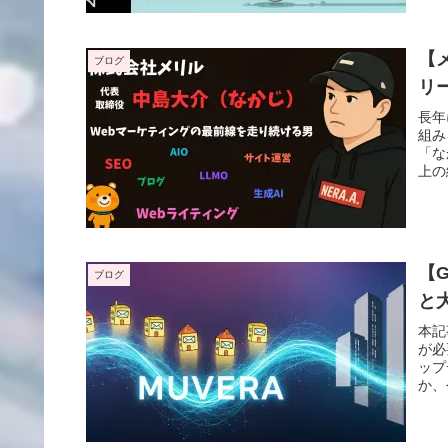
【
ブログ
リ
長年
組み
「な
上の
AI
【
ブログ
と
本記
が必
ップ
か、
えな