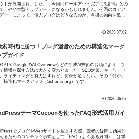
ウトが展開されました。「今回はロールアウト完了に3週間」との
で、やや大型アップデートになるかもしれません。今回のコアア
デートによって、個人ブログはどうなるのか、今後の動向を追っ
きます。
2025.07.02
I検索時代に勝つ！ブログ運営のための構造化マーク
ップガイド
atGPTやGoogleのAI Overviewなどの生成AI技術の台頭により、ウ
で情報を探す方法は大きく変わりました。SEO対策、キーワード
、ライティングと努力はすれど、何かが足りない。その「何か」
、構造化マークアップ（Schema.org）です。
2025.06.07
rdPressテーマCocoonを使ったFAQ形式活用ガイ
rdPressでブログやWebサイトを運営する際、読者の疑問に効果的
えるためのコンテンツ形式として「FAQ（よくある質問）」は重