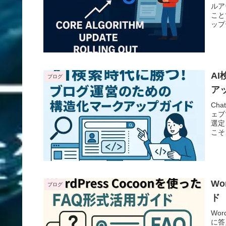
ルア
こと
ップ
てい
A
ブログ
ア
Ch
ェブ
選定
こそ
Wo
ブログ
ド
Wo
に答