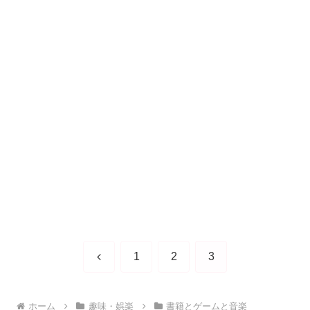
前
1
2
3
へ
ホーム
趣味・娯楽
書籍とゲームと音楽