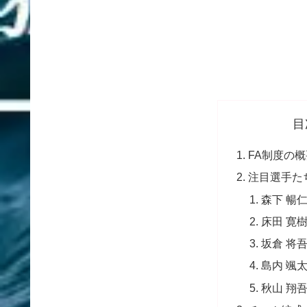
目
FA制度の概
注目選手た
森下 暢
床田 寛
坂倉 将
島内 颯
秋山 翔