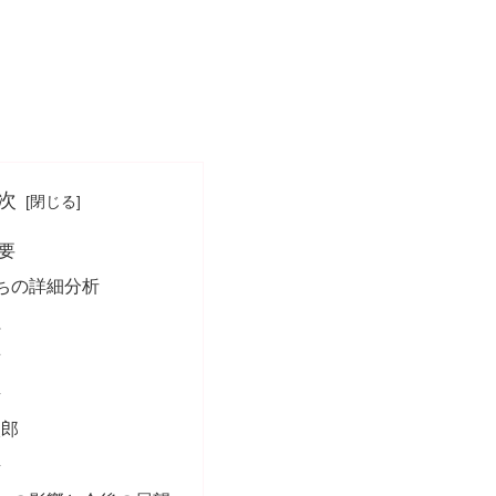
次
要
ちの詳細分析
仁
樹
吾
太郎
吾