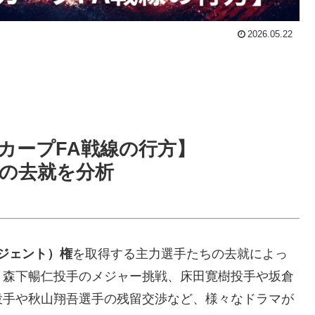
2026.05.22
洋カープFA戦線の行方】
の去就を分析
ージェント）権
を取得する主力選手たちの去就によっ
。森下暢仁投手のメジャー挑戦、床田寛樹投手や坂倉
投手や秋山翔吾選手の残留交渉など、様々なドラマが