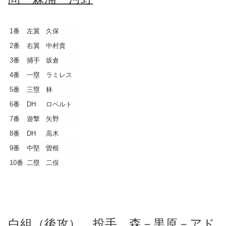
1番
左翼
久保
2番
右翼
中村貴
3番
捕手
坂倉
4番
一塁
ラミレス
5番
三塁
林
6番
DH
ロベルト
7番
遊撃
矢野
8番
DH
高木
9番
中堅
曽根
10番
二塁
二俣
白組（後攻） 投手 森－黒原－アド