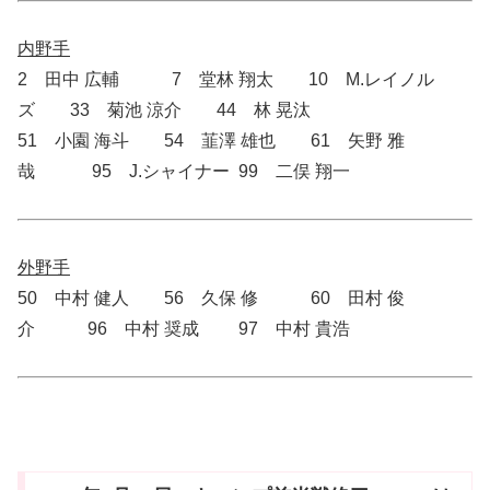
内野手
2 田中 広輔 7 堂林 翔太 10 M.レイノル
ズ 33 菊池 涼介 44 林 晃汰
51 小園 海斗 54 韮澤 雄也 61 矢野 雅
哉 95 J.シャイナー 99 二俣 翔一
外野手
50 中村 健人 56 久保 修 60 田村 俊
介 96 中村 奨成 97 中村 貴浩