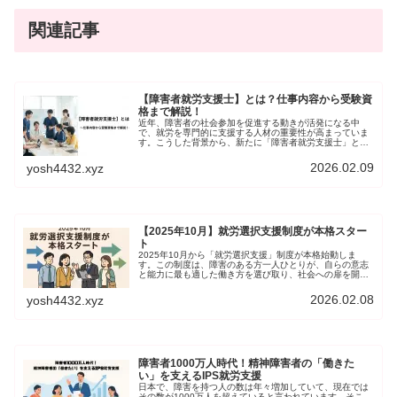
関連記事
【障害者就労支援士】とは？仕事内容から受験資
格まで解説！
近年、障害者の社会参加を促進する動きが活発になる中
で、就労を専門的に支援する人材の重要性が高まっていま
す。こうした背景から、新たに「障害者就労支援士」とい
う資格が創設されることになりました。本記事では、この
新しい資格について、役割や目的、資格取得の方法などを
2026.02.09
yosh4432.xyz
詳しく解説します。
【2025年10月】就労選択支援制度が本格スター
ト
2025年10月から「就労選択支援」制度が本格始動しま
す。この制度は、障害のある方一人ひとりが、自らの意志
と能力に最も適した働き方を選び取り、社会への扉を開く
ための羅針盤となることを目指しています。本記事では、
制度の核心から具体的な活用法、そして既存の支援サービ
2026.02.08
yosh4432.xyz
スとの違いまで、利用者の疑問と期待に応える情報をお届
けします。
障害者1000万人時代！精神障害者の「働きた
い」を支えるIPS就労支援
日本で、障害を持つ人の数は年々増加していて、現在では
その数が1000万人を超えていると言われています。そこ