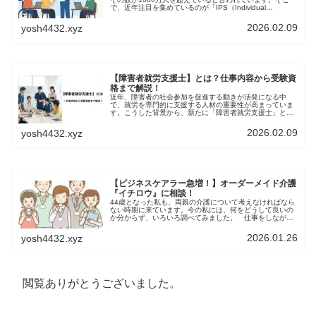
で、近年注目を集めているのが「IPS（Individual
Placement and Support）就労支援」です。IPSは、精神
障害を持つ方々が「働きたい」という希望を現実のものと
2026.02.09
yosh4432.xyz
するための、画期的なアプローチとして期待されていま
す。
【障害者就労支援士】とは？仕事内容から受験資
格まで解説！
近年、障害者の社会参加を促進する動きが活発になる中
で、就労を専門的に支援する人材の重要性が高まっていま
す。こうした背景から、新たに「障害者就労支援士」とい
う資格が創設されることになりました。本記事では、この
新しい資格について、役割や目的、資格取得の方法などを
2026.02.09
yosh4432.xyz
詳しく解説します。
【ビジネスケアラー急増！】オーダーメイド介護
『イチロウ』に相談！
44歳となった私も、両親の介護について考えなければなら
ない時期に来ています。今の私には、何をどうして良いの
か分からず、いろいろ調べてみました。 仕事をしながら
介護する『ビジネスケアラー』が増えています。経済産業
省の発表では、2030年にはビジネスケアラー318万人に増
2026.01.26
yosh4432.xyz
加
閲覧ありがとうございました。