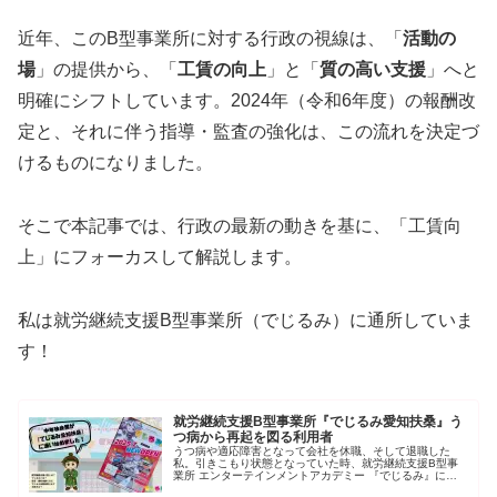
近年、このB型事業所に対する行政の視線は、「
活動の
場
」の提供から、「
工賃の向上
」と「
質の高い支援
」へと
明確にシフトしています。2024年（令和6年度）の報酬改
定と、それに伴う指導・監査の強化は、この流れを決定づ
けるものになりました。
そこで本記事では、行政の最新の動きを基に、「工賃向
上」にフォーカスして解説します。
私は就労継続支援B型事業所（でじるみ）に通所していま
す！
就労継続支援B型事業所『でじるみ愛知扶桑』う
つ病から再起を図る利用者
うつ病や適応障害となって会社を休職、そして退職した
私。引きこもり状態となっていた時、就労継続支援B型事
業所 エンターテインメントアカデミー 『でじるみ』に出
会い、通い始めました。今はイラレやクリスタを使いなが