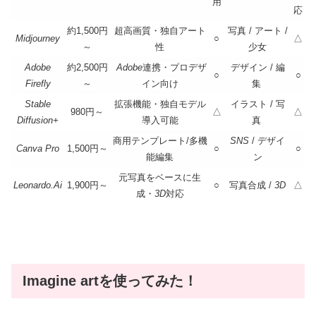
用
応
約1,500円
超高画質・独自アート
写真 / アート /
Midjourney
○
△
～
性
少女
Adobe
約2,500円
Adobe
連携・プロデザ
デザイン / 編
○
○
Firefly
～
イン向け
集
Stable
拡張機能・独自モデル
イラスト / 写
980円～
△
△
Diffusion+
導入可能
真
商用テンプレート/多機
SNS
/ デザイ
Canva Pro
1,500円～
○
○
能編集
ン
元写真をベースに生
Leonardo.Ai
1,900円～
○
写真合成 /
3D
△
成・
3D
対応
Imagine artを使ってみた！