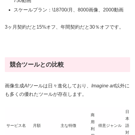
750動画
スケールプラン：\18700/月、8000画像、2000動画
3ヶ月契約だと15%オフ、年間契約だと30％オフです。
競合ツールとの比較
画像生成
AI
ツールは日々進化しており、
Imagine art
以外に
も多くの優れたツールが存在します。
日
商
本
用
サービス名
月額
主な特徴
得意ジャンル
語
利
対