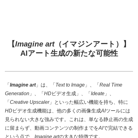
【
Imagine art
（イマジンアート）】
AIアート生成の新たな可能性
「
Imagine art
」は、「
Text to Image
」、「
Real Time
Generation
」、「
HD
ビデオ生成」、「
Ideate
」、
「
Creative Upscaler
」といった幅広い機能を持ち、特に
HD
ビデオ生成機能は、他の多くの画像生成
AI
ツールには
見られない大きな強みです。これは、単なる静止画の生成
に留まらず、動画コンテンツの制作までを
AI
で完結できる
という点で、
Imagine art
の大きな特徴です。