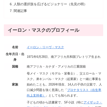
人類の選択肢を広げるビジョナリー（先見の明）
関連記事
イーロン・マスクのプロフィール
名前
イーロン・リーヴ・マスク
生年月日・出
1971年6月28日、南アフリカ共和国プレトリア生まれ
身
国籍
南アフリカ・カナダ・アメリカの三重国籍
母メイ・マスク（モデル・栄養士）、父エロール・マ
スク。弟キンバル・マスク（起業家）と一緒に事業を
家族
始めたことも。2026年現在、14人の子供の父親で、人
口減少問題を強く意識した「
プロナタリスト（出生率
向上支持者）
」としても知られます。
子どもの頃から読書家で、SF小説（特に
アイザック・