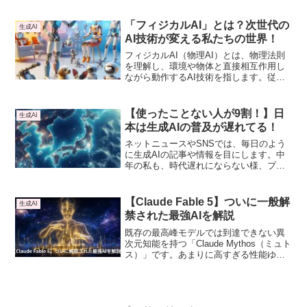
なインターフェースが特徴で、技術的な
知識がなくても利用できる点が魅力で
「フィジカルAI」とは？次世代の
生成AI
す。
AI技術が変える私たちの世界！
フィジカルAI（物理AI）とは、物理法則
を理解し、環境や物体と直接相互作用し
ながら動作するAI技術を指します。従来
のAIがデジタル空間でのデータ処理や意
思決定に特化していたのに対し、フィジ
カルAIはロボティクス、センシング技
【使ったことない人が9割！】日
生成AI
術、制御システムと統合され、物理環境
本は生成AIの普及が遅れてる！
での実行を目的としています。
ネットニュースやSNSでは、毎日のよう
に生成AIの記事や情報を目にします。中
年の私も、時代遅れにならない様、プラ
イベートで取り入れています。しかし、
他国と比べて日本が生成AIで大きく遅れ
をとっているという現実。そこで、日本
【Claude Fable 5】ついに一般解
生成AI
の現状と将来の展望について、調べてみ
禁された最強AIを解説
ました。
既存の最高峰モデルでは到達できない異
次元知能を持つ「Claude Mythos（ミュト
ス）」です。あまりに高すぎる性能ゆ
え、安全性への懸念からAnthropicが「封
印」し続けてきた神話級の知能が、2026
年6月9日に「Claude Fable 5」の名で一
般解禁されました。そこで本記事では、