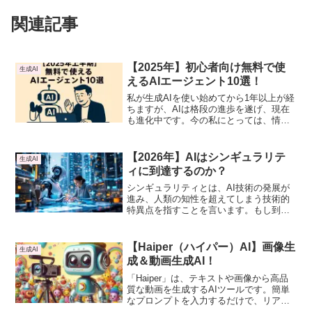
関連記事
【2025年】初心者向け無料で使
生成AI
えるAIエージェント10選！
私が生成AIを使い始めてから1年以上が経
ちますが、AIは格段の進歩を遂げ、現在
も進化中です。今の私にとっては、情報
収集、データ分析、文章・画像・動画・
音声生成、コーディング、小説執筆まで
を生成AIが担っており、人とAIが共創す
【2026年】AIはシンギュラリテ
生成AI
る時代が来ています。
ィに到達するのか？
シンギュラリティとは、AI技術の発展が
進み、人類の知性を超えてしまう技術的
特異点を指すことを言います。もし到達
してしまうと、社会や経済だけでなく、
人類そのものの存在が劇的に変化するこ
とになるかも知れません。
【Haiper（ハイパー）AI】画像生
生成AI
成＆動画生成AI！
「Haiper」は、テキストや画像から高品
質な動画を生成するAIツールです。簡単
なプロンプトを入力するだけで、リアル
な映像を自動的に作成できます。直感的