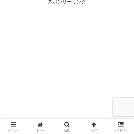
一般解禁された最強AI「Claude Fable 5」
スポンサーリンク
について解説していきます。
メニュー
ホーム
検索
トップ
サイドバー