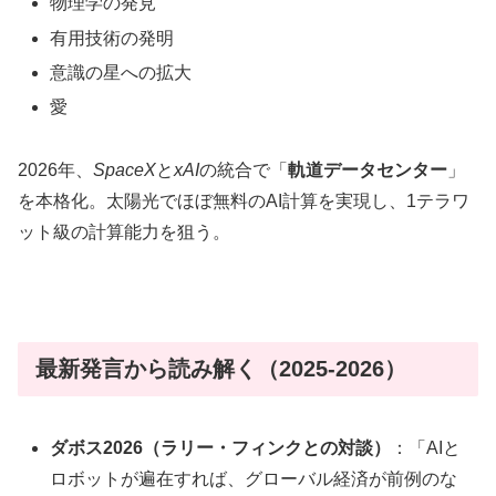
物理学の発見
有用技術の発明
意識の星への拡大
愛
2026年、
SpaceX
と
xAI
の統合で「
軌道データセンター
」
を本格化。太陽光でほぼ無料のAI計算を実現し、1テラワ
ット級の計算能力を狙う。
最新発言から読み解く（2025-2026）
ダボス2026（ラリー・フィンクとの対談）
：「AIと
ロボットが遍在すれば、グローバル経済が前例のな