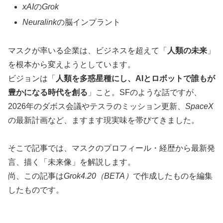
xAI
の
Grok
Neuralink
の脳インプラント
マスクが率いる企業は、ビジネスを超えて「
人類の未来
」
を根本から変えようとしています。
ビジョンは「
人類を多惑星種にし、AIとロボットで誰もが
豊かになる時代を創る
」こと。SFのような話ですが、
2026年のダボス会議やテスラのミッション更新、
SpaceX
の最新計画など、ますます現実味を帯びてきました。
そこで記事では、マスクのプロフィール・経歴から最新発
言、描く「未来像」を解説します。
尚、この記事は
Grok4.20（BETA）
で作成したものを編集
したものです。