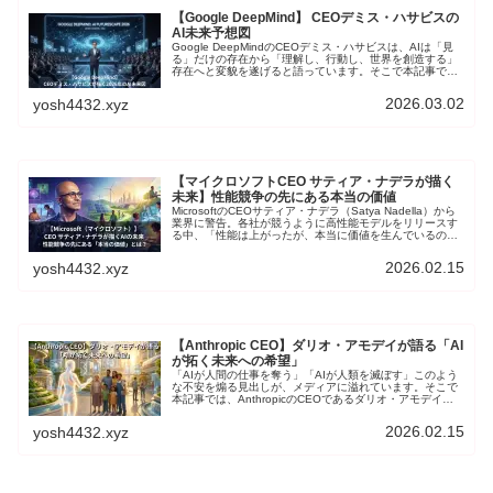
【Google DeepMind】 CEOデミス・ハサビスの
AI未来予想図
Google DeepMindのCEOデミス・ハサビスは、AIは「見
る」だけの存在から「理解し、行動し、世界を創造する」
存在へと変貌を遂げると語っています。そこで本記事で
は、ハサビスの発言と最新の研究動向をもとに、予測され
る2026年の世界と、これから起こる3つの巨大トレンドを
2026.03.02
yosh4432.xyz
深掘りします。
【マイクロソフトCEO サティア・ナデラが描く
未来】性能競争の先にある本当の価値
MicrosoftのCEOサティア・ナデラ（Satya Nadella）から
業界に警告。各社が競うように高性能モデルをリリースす
る中、「性能は上がったが、本当に価値を生んでいるの
か？」という本質的な問い。生活、ビジネス、社会を本当
に良くしているのか。技術の最前線に立つリーダーが語る
2026.02.15
yosh4432.xyz
AIの未来とは、一体どんなものなのでしょう
【Anthropic CEO】ダリオ・アモデイが語る「AI
が拓く未来への希望」
「AIが人間の仕事を奪う」「AIが人類を滅ぼす」このよう
な不安を煽る見出しが、メディアに溢れています。そこで
本記事では、AnthropicのCEOであるダリオ・アモデイが
語る未来のビジョンを解説します。AIに不安を感じている
人も、希望を見い出したい人も、ぜひ読んでほしい。未来
2026.02.15
yosh4432.xyz
は、思っているより明るいかもしれない。