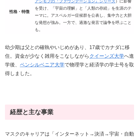
アシモフの『ファウンデーション』シリーズ
）に影響
を受け、「宇宙の理解」と「人類の存続」を生涯のテ
性格・特徴
ーマに。アスペルガー症候群を公表し、集中力と大胆
な発想が強み。一方で、過激な発言で論争を呼ぶこと
も。
幼少期は父との確執やいじめがあり、17歳でカナダに移
住。資金が少なく雑用をこなしながら
クイーンズ大学
へ進
学後、
ペンシルベニア大学
で物理学と経済学の学士号を取
得しました。
経歴と主な事業
マスクのキャリアは「インターネット→決済→宇宙・自動