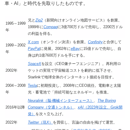
車・AI」と時代を先取りしたものです。
兄と
Zip2
（新聞向けオンライン地図サービス）を創業。
1995～1999
1999年に
Compaq
に3億700万ドルで売却し、2200万ドル
年
の利益を得る。
X.com
（オンライン決済）を創業。
Confinity
と合併して
1999～2002
PayPal
に発展。2002年に
eBay
に15億ドルで売却し、自
年
身は約1億7600万ドルを手にする。
SpaceX
を設立（CEO兼チーフエンジニア）。再利用ロ
2002年
ケットの実現で宇宙輸送コストを劇的に低下させ、
Starlinkで地球全体のインターネット接続を目指す。
2004～2008
Tesla
に初期投資し、2008年にCEO就任。電動車と太陽
年
光・蓄電池で「持続可能なエネルギー」を推進。
Neuralink
（脳-機械インターフェース）
、
The Boring
2016年以降
Company
（交通トンネル）
、
xAI
（2023年設立、Grok開
発）
を次々立ち上げ。
2022年
Twitter
（現
X
）
を買収し、言論の自由を掲げて運営。