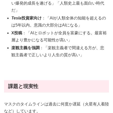
い爆発的成長を遂げる」「人類史上最も面白い時代
だ」
Tesla
投資家向け
：「AIが人類全体の知能を超えるの
は5年以内。意識の大部分はAIになる」
X投稿
：「AIとロボットが全員を富豪にする。最富裕
層より豊かになる可能性が高い」
楽観主義を強調
：「楽観主義者で間違える方が、悲
観主義者で正しいより人生の質が高い」
課題と現実性
マスクのタイムラインは過去に何度か遅延（火星有人着陸
など）しています。