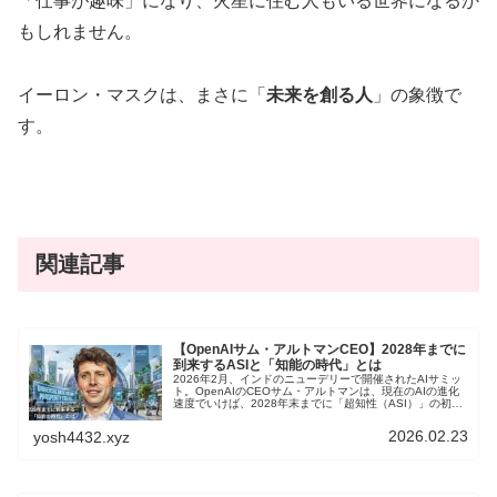
「仕事が趣味」になり、火星に住む人もいる世界になるか
もしれません。
イーロン・マスクは、まさに「
未来を創る人
」の象徴で
す。
関連記事
【OpenAIサム・アルトマンCEO】2028年までに
到来するASIと「知能の時代」とは
2026年2月、インドのニューデリーで開催されたAIサミッ
ト。OpenAIのCEOサム・アルトマンは、現在のAIの進化
速度でいけば、2028年末までに「超知性（ASI）」の初期
段階に到達する可能性があると明言しました。そこで本記
事では、サル・アルトマンが思い描く未来の全貌を、技
2026.02.23
yosh4432.xyz
術、経済、社会構造の観点から解き明かしていきます。