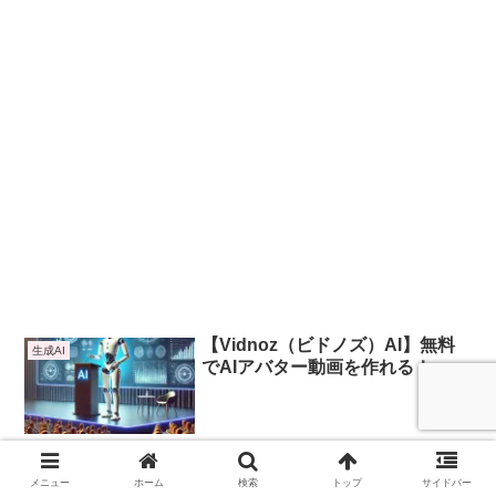
【Vidnoz（ビドノズ）AI】無料
生成AI
でAIアバター動画を作れる！
2025.02.24
国産【NoLang（ノーラング）】
メニュー
ホーム
検索
トップ
サイドバー
生成AI