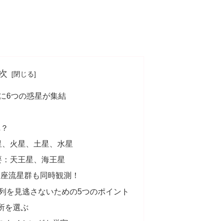
次
に6つの惑星が集結
？
れ？
星、火星、土星、水星
要：天王星、海王星
ス座流星群も同時観測！
列を見逃さないための5つのポイント
所を選ぶ