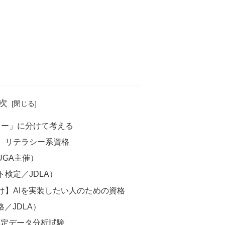
次
リー」に分けて考える
】リテラシー系資格
UGA主催）
検定／JDLA）
け】AIを実装したい人のための資格
／JDLA）
ニア認定データ分析試験