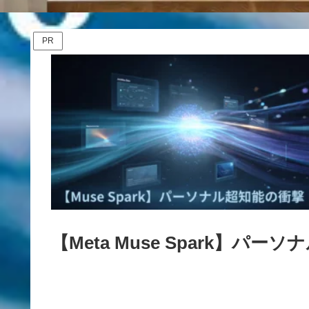
PR
【Meta Muse Spark】パ