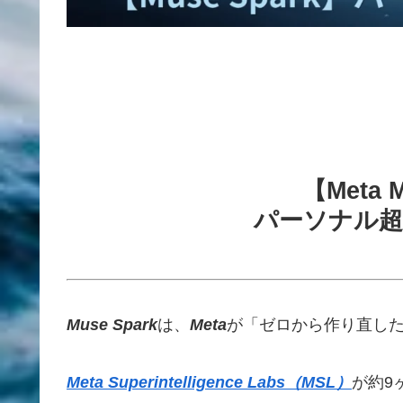
【Meta 
パーソナル超
Muse Spark
は、
Meta
が「ゼロから作り直し
Meta Superintelligence Labs（MSL）
が約9ヶ