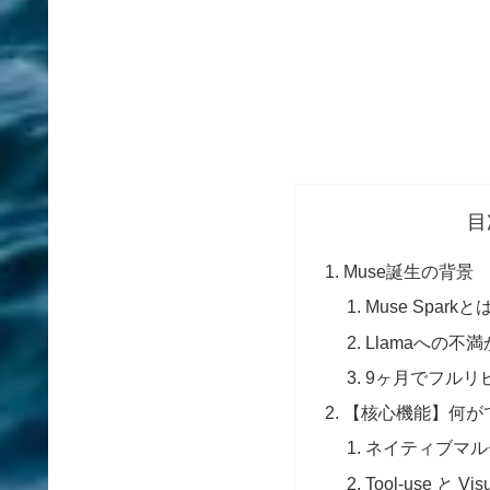
目
Muse誕生の背景
Muse Spark
Llamaへの不
9ヶ月でフルリ
【核心機能】何が
ネイティブマル
Tool-use と Visu