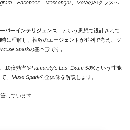
agram、Facebook、Messenger、Meta
のAIグラスへ
ーパーインテリジェンス
」という思想で設計されて
同時に理解し、複数のエージェントが並列で考え、ツ
が
Muse Spark
の基本形です。
、10倍効率や
Humanity’s Last Exam 58%
という性能
まで、
Muse Spark
の全体像を解説します。
執筆しています。