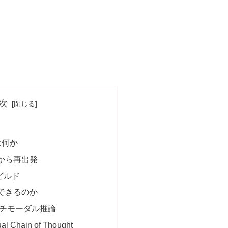
次
とは何か
満から再出発
ビルド
できるのか
チモーダル推論
al Chain of Thought