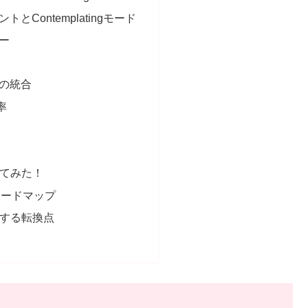
とContemplatingモード
ー
の統合
率
使ってみた！
ロードマップ
意味する転換点