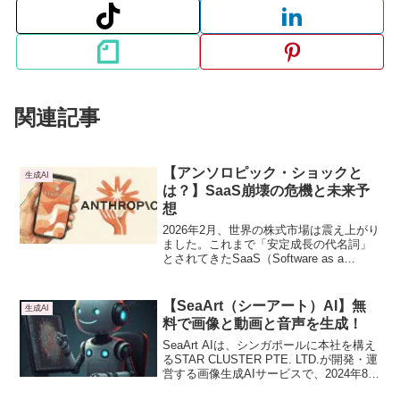
関連記事
【アンソロピック・ショックと
生成AI
は？】SaaS崩壊の危機と未来予
想
2026年2月、世界の株式市場は震え上がり
ました。これまで「安定成長の代名詞」
とされてきたSaaS（Software as a
Service）企業の株価が、まるで底が抜け
たかのように暴落しました。この現象
は、「アンソロピック・ショック
【SeaArt（シーアート）AI】無
生成AI
（Anthropic Shock）」と呼ばれていま
料で画像と動画と音声を生成！
す。本記事では、この衝撃的な出来事の
全貌を解き明かし、恐怖の先にある「新
SeaArt AIは、シンガポールに本社を構え
しい勝機」について、解説します。
るSTAR CLUSTER PTE. LTD.が開発・運
営する画像生成AIサービスで、2024年8月
から日本向けにサービス提供を開始しま