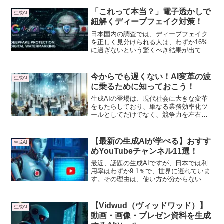
した。現在では、画像生成だけでなく、
動画生成や音声生成も対応しており、進
「これって本当？」電子透かしで
生成AI
化が止まりません。インストール不要、
紐解くディープフェイク対策！
日本語対応で無料で使えるSeaArt AIを使
ってみました。
日本国内の調査では、ディープフェイク
を正しく見分けられる人は、わずか16%
に過ぎないという驚くべき結果が出てい
ます。私たちの目や耳が通用しないこの
時代に、技術はどのようにして「真実」
を証明しようとしているのでしょうか。
今からでも遅くない！AI変革の波
生成AI
その切り札となるのが「電子透かし」で
に乗るために知っておこう！
す。
生成AIの登場は、現代社会に大きな変革
をもたらしており、単なる業務効率化ツ
ールとしてだけでなく、競争力を左右す
る重要な要素として認識され始めていま
す。しかし、この変革の波に乗り遅れる
と、競争力を失い、将来的な成長機会を
【最新の生成AIが学べる】おすす
生成AI
逃すリスクがあります。
めYouTubeチャンネル11選！
最近、話題の生成AIですが、日本では利
用率はわずか9.1％で、世界に遅れていま
す。その理由は、使い方が分からない
人、自分の生活には必要ないと思ってい
る人が多く、生成AIを体感していない人
が多いようです。そこで、最新の生成AI
【Vidwud（ヴィッドワッド）】
生成AI
情報や実践を配信しているYouTubeチャ
動画・画像・プレゼン資料を生成
ンネルを紹介します。