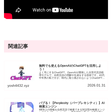
関連記事
無料でも使えるOpenAIのChatGPTを活用しよ
う！
よく耳にするChatGPT。OpenAIが開発した次世代言語処
理モデルで、自然言語の理解や生成をする技術です。40代
中年男の私ですが、時代に取り残されないようChatGPTを
取り入れてみたいと思います。現在のモデルは「OpenAI
o3-mini」で、無料ユーザーも使用できます。
2026.01.31
yosh4432.xyz
パプる！【Perplexity（パープレキシティ）】AI
検索エンジン
WEB上の情報を自然言語で検索できる対話型AI検索エンジ