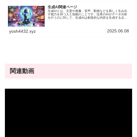
生成AI関連ページ
生成AIとは、文章や画像、音声、動画などを新しく生み出
す能力を持つ人工知能のことです。従来のAIがデータ分析
を行うのに対して、生成AIは創造的な内容を生成する点で
注目されています。文章を生成するAIチャットや、画像を
生成するAIツールなど、クリエイティブな領域で急速に広
がりを見せており、日常生活やビジネスに新たな可能性を
2025.06.08
yosh4432.xyz
提供しています。このページでは、生成AIに関する記事を
紹介します。
関連動画