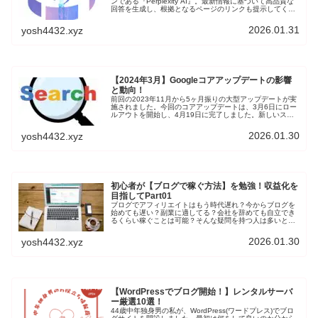
ンである『Perplexity AI』。最新情報に基づいて高品質な
回答を生成し、根拠となるページのリンクも提示してくれ
ます。多言語対応で画像生成機能も備えた、次世代のAIで
す。Perplexityは無料でも使用することができます。
2026.01.31
yosh4432.xyz
【2024年3月】Googleコアアップデートの影響
と動向！
前回の2023年11月から5ヶ月振りの大型アップデートが実
施されました。今回のコアアップデートは、3月6日にロー
ルアウトを開始し、4月19日に完了しました。新しいスパ
ムポリシーも5月7日から発効されています。6月には新た
にスパムアップデートがロールアウト完了しました。個人
2026.01.30
yosh4432.xyz
ブログはオワコンなのか？ブログ初心者の立場から情報を
集めて、検証していきます。
初心者が【ブログで稼ぐ方法】を勉強！収益化を
目指してPart01
ブログでアフィリエイトはもう時代遅れ？今からブログを
始めても遅い？副業に適してる？会社を辞めても自立でき
るくらい稼ぐことは可能？そんな疑問を持つ人は多いと思
います。筆者自身もブログを始めて8ヶ月目に突入、会社
から独立できるほど稼げるのか半信半疑です。そこで、1
2026.01.30
yosh4432.xyz
冊の本からノウハウを学び、実践することでどうなるのか
検証していきます。
【WordPressでブログ開始！】レンタルサーバ
ー厳選10選！
44歳中年独身男の私が、WordPress(ワードプレス)でブロ